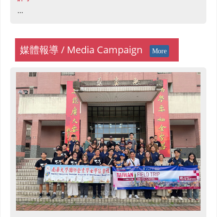
...
媒體報導 / Media Campaign
More