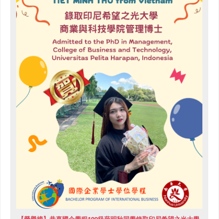
【榮譽榜】恭喜國企學程109級薛明秋同學錄取印尼希望之光大學